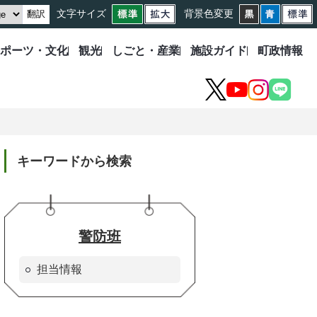
文字サイズ
背景色変更
翻訳
ポーツ・文化
観光
しごと・産業
施設ガイド
町政情報
X
YouTube
Instagram
LINE
キーワードから検索
警防班
担当情報