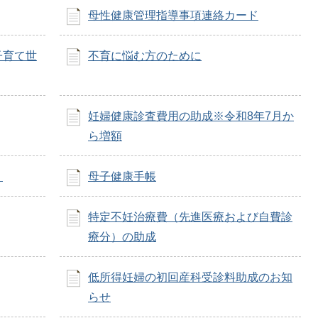
母性健康管理指導事項連絡カード
子育て世
不育に悩む方のために
妊婦健康診査費用の助成※令和8年7月か
ら増額
」
母子健康手帳
特定不妊治療費（先進医療および自費診
療分）の助成
低所得妊婦の初回産科受診料助成のお知
らせ