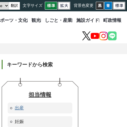
文字サイズ
背景色変更
翻訳
ポーツ・文化
観光
しごと・産業
施設ガイド
町政情報
X
YouTube
Instagram
LINE
キーワードから検索
担当情報
出産
妊娠