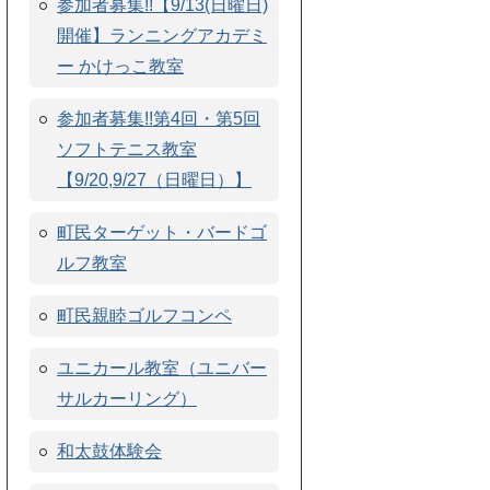
参加者募集!!【9/13(日曜日)
開催】ランニングアカデミ
ー かけっこ教室
参加者募集!!第4回・第5回
ソフトテニス教室
【9/20,9/27（日曜日）】
町民ターゲット・バードゴ
ルフ教室
町民親睦ゴルフコンペ
ユニカール教室（ユニバー
サルカーリング）
和太鼓体験会