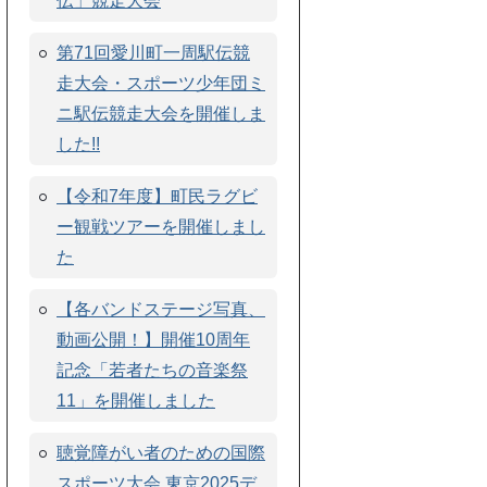
伝」競走大会
第71回愛川町一周駅伝競
走大会・スポーツ少年団ミ
ニ駅伝競走大会を開催しま
した!!
【令和7年度】町民ラグビ
ー観戦ツアーを開催しまし
た
【各バンドステージ写真、
動画公開！】開催10周年
記念「若者たちの音楽祭
11」を開催しました
聴覚障がい者のための国際
スポーツ大会 東京2025デ