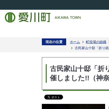
現在の位置
ホーム
町役場の組織
古民家山十邸「折り紙
古民家山十邸「折
催しました!!（神