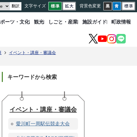
文字サイズ
背景色変更
翻訳
ポーツ・文化
観光
しごと・産業
施設ガイド
町政情報
X
YouTube
Instagram
LINE
班
イベント・講座・審議会
）
キーワードから検索
イベント・講座・審議会
愛川町一周駅伝競走大会