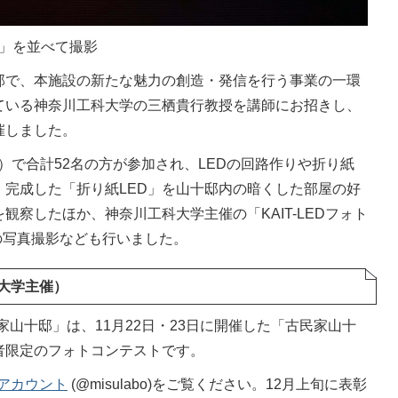
D」を並べて撮影
邸で、本施設の新たな魅力の創造・発信を行う事業の一環
ている神奈川工科大学の三栖貴行教授を講師にお招きし、
催しました。
）で合計52名の方が参加され、LEDの回路作りや折り紙
、完成した「折り紙LED」を山十邸内の暗くした部屋の好
観察したほか、神奈川工科大学主催の「KAIT-LEDフォト
の写真撮影なども行いました。
大学主催）
古民家山十邸」は、11月22日・23日に開催した「古民家山十
者限定のフォトコンテストです。
ramアカウント
(@misulabo)をご覧ください。12月上旬に表彰