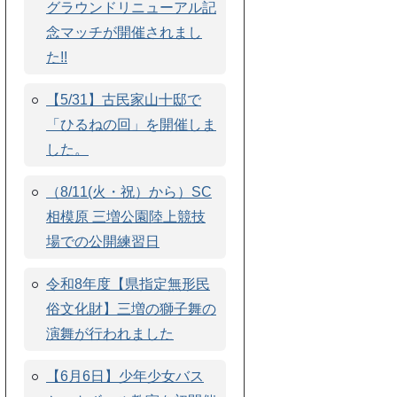
グラウンドリニューアル記
念マッチが開催されまし
た!!
【5/31】古民家山十邸で
「ひるねの回」を開催しま
した。
（8/11(火・祝）から）SC
相模原 三増公園陸上競技
場での公開練習日
令和8年度【県指定無形民
俗文化財】三増の獅子舞の
演舞が行われました
【6月6日】少年少女バス