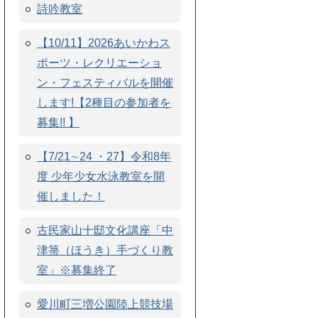
詩吟教室
【10/11】2026あいかわス
ポーツ・レクリエーショ
ン・フェスティバルを開催
します!【2種目の参加者を
募集!! 】
【7/21∼24 ・27】令和8年
度 少年少女水泳教室を開
催しました！
古民家山十邸文化講座「中
津箒（ほうき）手づくり教
室」※募集終了
愛川町三増公園陸上競技場