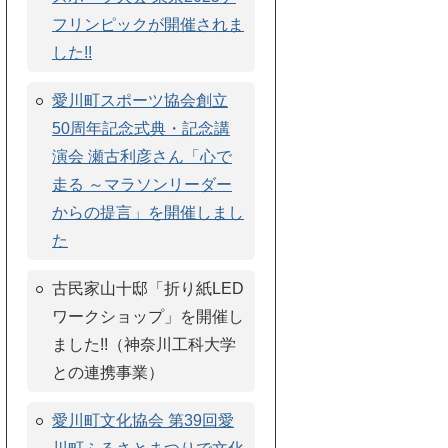
フリンピックが開催されま
した!!
愛川町スポーツ協会創立
50周年記念式典・記念講
演会 瀬古利彦さん「心で
走る ～マラソンリーダー
からの提言」を開催しまし
た
古民家山十邸「折り紙LED
ワークショップ」を開催し
ました!!（神奈川工科大学
との連携事業）
愛川町文化協会 第39回愛