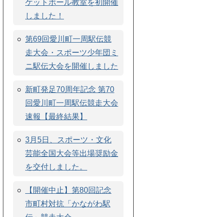
ケットボール教室を初開催
しました！
第69回愛川町一周駅伝競
走大会・スポーツ少年団ミ
ニ駅伝大会を開催しました
新町発足70周年記念 第70
回愛川町一周駅伝競走大会
速報【最終結果】
3月5日、スポーツ・文化
芸能全国大会等出場奨励金
を交付しました。
【開催中止】第80回記念
市町村対抗「かながわ駅