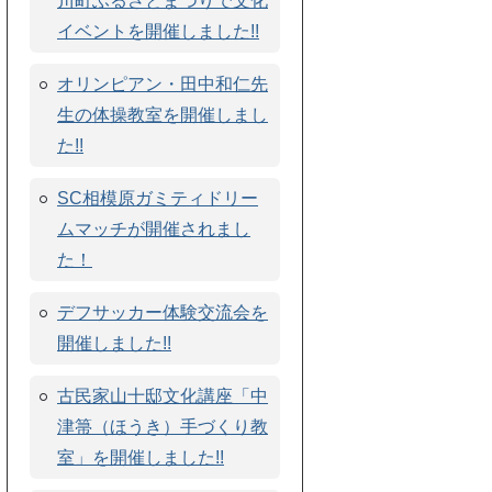
川町ふるさとまつりで文化
イベントを開催しました!!
オリンピアン・田中和仁先
生の体操教室を開催しまし
た!!
SC相模原ガミティドリー
ムマッチが開催されまし
た！
デフサッカー体験交流会を
開催しました!!
古民家山十邸文化講座「中
津箒（ほうき）手づくり教
室」を開催しました!!