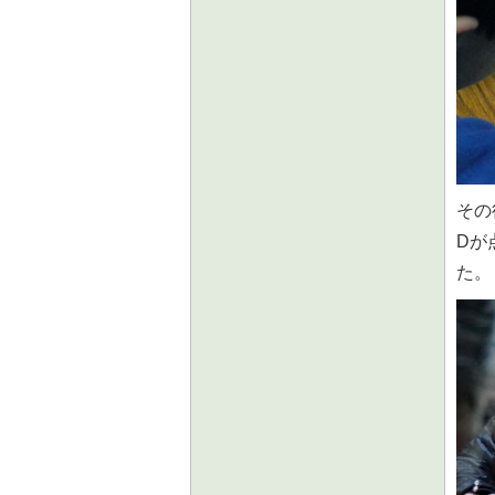
その
Dが
た。