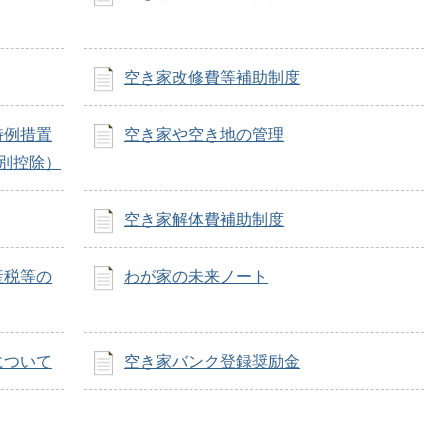
空き家改修費等補助制度
特例措置
空き家や空き地の管理
別控除）
空き家解体費補助制度
産税等の
わが家の未来ノート
について
空き家バンク登録奨励金