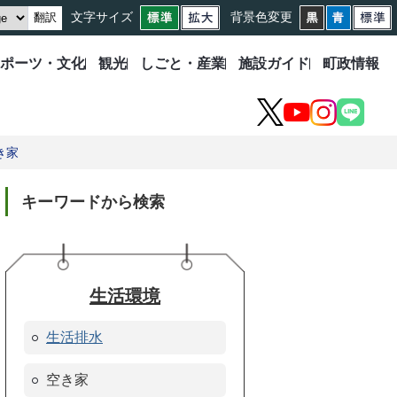
文字サイズ
背景色変更
翻訳
ポーツ・文化
観光
しごと・産業
施設ガイド
町政情報
X
YouTube
Instagram
LINE
き家
キーワードから検索
生活環境
生活排水
空き家