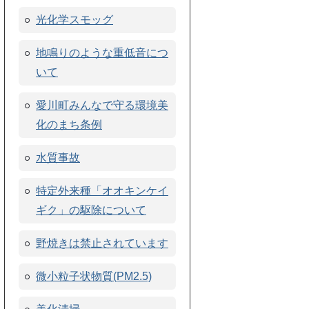
光化学スモッグ
地鳴りのような重低音につ
いて
愛川町みんなで守る環境美
化のまち条例
水質事故
特定外来種「オオキンケイ
ギク」の駆除について
野焼きは禁止されています
微小粒子状物質(PM2.5)