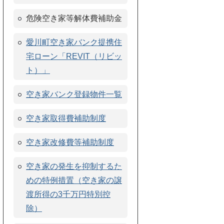
危険空き家等解体費補助金
愛川町空き家バンク提携住
宅ローン「REVIT（リビッ
ト）」
空き家バンク登録物件一覧
空き家取得費補助制度
空き家改修費等補助制度
空き家の発生を抑制するた
めの特例措置（空き家の譲
渡所得の3千万円特別控
除）