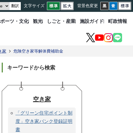
文字サイズ
背景色変更
翻訳
ポーツ・文化
観光
しごと・産業
施設ガイド
町政情報
X
YouTube
Instagram
LINE
き家
危険空き家等解体費補助金
キーワードから検索
空き家
「グリーン住宅ポイント制
度」空き家バンク登録証明
書