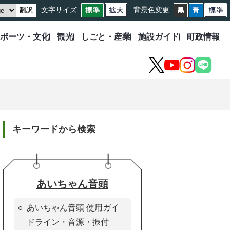
文字サイズ
背景色変更
翻訳
ポーツ・文化
観光
しごと・産業
施設ガイド
町政情報
X
YouTube
Instagram
LINE
キーワードから検索
あいちゃん音頭
あいちゃん音頭 使用ガイ
ドライン・音源・振付