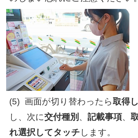
(5) 画面が切り替わったら
取得
し、次に
交付種別
、
記載事項
、
れ選択してタッチ
します。