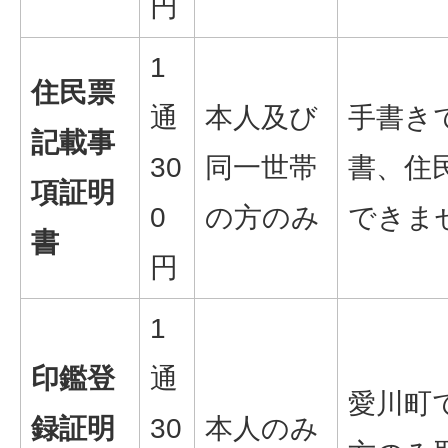
円
1
住民票
通
本人及び
手書き
記載事
30
同一世帯
書、住
項証明
0
の方のみ
できま
書
円
1
印鑑登
通
愛川町
録証明
30
本人のみ