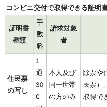
コンビニ交付で取得できる証明
手
証明書
請求対象
数
種類
者
料
1
通
本人及び
除票や
住民票
30
同一世帯
民票）
の写し
0
の方のみ
取得で