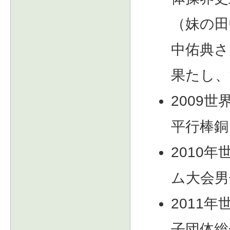
（妹の田
中佑典さ
果たし、
2009
平行棒銅
2010
ム大会男
2011
子団体総