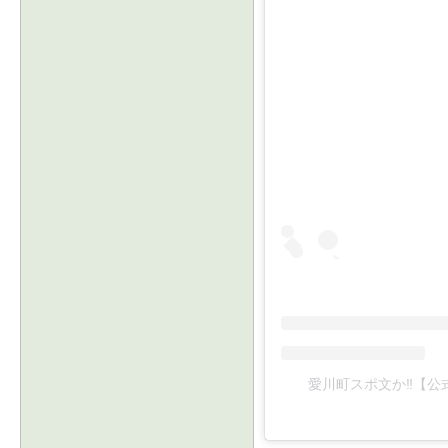
愛川町スポ文か‼️【公式