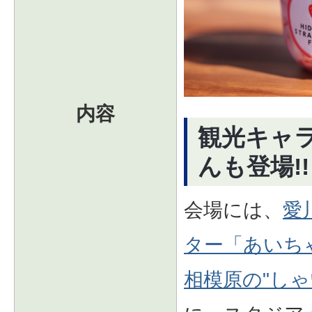
内容
観光キャ
んも登場!!
会場には、
愛
ター「あいち
相模原の"しゃ