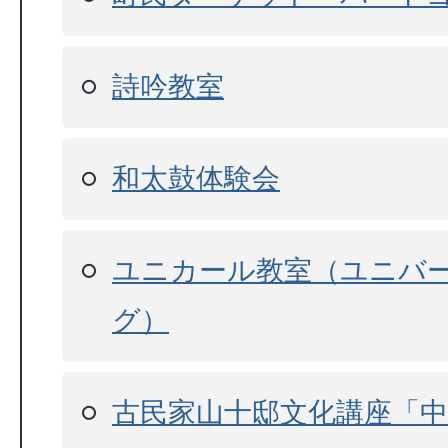
詩吟教室
和太鼓体験会
ユニカール教室（ユニバ
グ）
古民家山十邸文化講座「