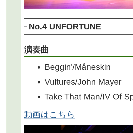
No.4 UNFORTUNE
演奏曲
Beggin'/Måneskin
Vultures/John Mayer
Take That Man/IV Of S
動画はこちら