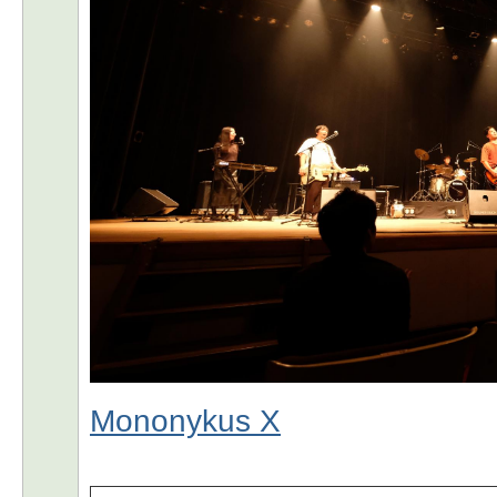
Mononykus X