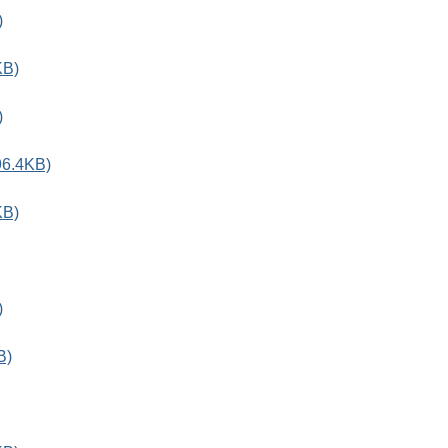
)
B)
)
.4KB)
B)
)
B)