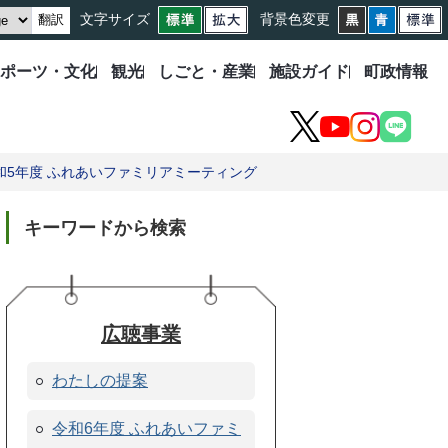
文字サイズ
背景色変更
翻訳
ポーツ・文化
観光
しごと・産業
施設ガイド
町政情報
X
YouTube
Instagram
LINE
和5年度 ふれあいファミリアミーティング
キーワードから検索
広聴事業
わたしの提案
令和6年度 ふれあいファミ