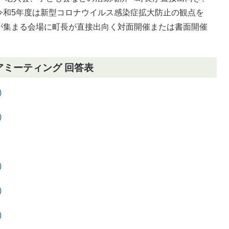
令和5年度は新型コロナウイルス感染症拡大防止の観点を
が集まる会場に町長が直接出向く対面開催または書面開催
アミーティング 回答表
)
)
)
)
)