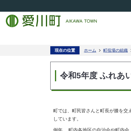
現在の位置
ホーム
町役場の組織
令和5年度 ふれ
町では、町民皆さんと町長が膝を交
しています。
例年、 町内各地区の自治会や町内