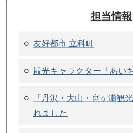
担当情報
友好都市 立科町
観光キャラクター「あい
「丹沢・大山・宮ヶ瀬観
れました