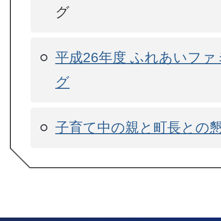
グ
平成26年度 ふれあいフ
グ
子育て中の親と町長との