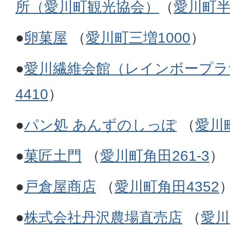
所（愛川町観光協会）
（
愛川町半
●
卵菓屋
（
愛川町三増1000
）
●
愛川繊維会館（レインボープラ
4410
）
●
パン処 あんずのしっぽ
（
愛川町
●
菓匠土門
（
愛川町角田261-3
）
●
戸倉屋商店
（
愛川町角田4352
●
株式会社丹沢農場直売店
（
愛川