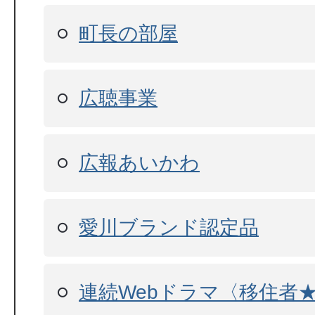
町長の部屋
広聴事業
広報あいかわ
愛川ブランド認定品
連続Webドラマ〈移住者