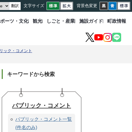
文字サイズ
背景色変更
翻訳
ポーツ・文化
観光
しごと・産業
施設ガイド
町政情報
X
YouTube
Instagram
LINE
リック・コメント
キーワードから検索
パブリック・コメント
パブリック・コメント一覧
(件名のみ)