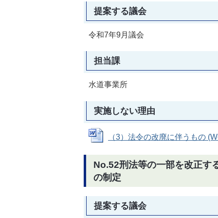
提案する議会
令和7年9月議会
担当課
水道事業所
実施しない理由
（3）法令の改廃に伴うもの (Word
No.52刑法等の一部を改正
の制定
提案する議会