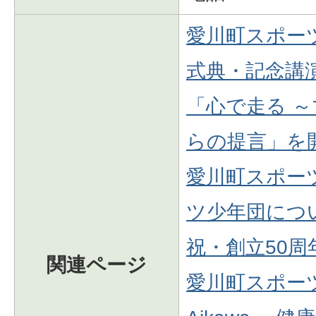
愛川町スポー
式典・記念講
「心で走る 
らの提言」を
愛川町スポー
ツ少年団につ
祝・創立50
関連ページ
愛川町スポーツ