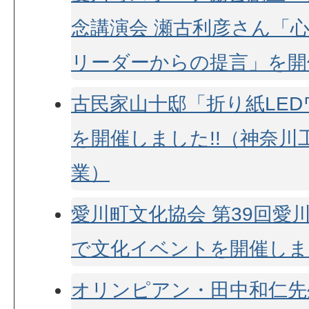
念講演会 瀬古利彦さん「
リーダーからの提言」を開
古民家山十邸「折り紙LE
を開催しました!!（神奈川
業）
愛川町文化協会 第39回愛
で文化イベントを開催しまし
オリンピアン・田中和仁先