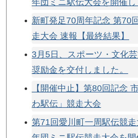
年団ミニ駅伝大会を開催し
新町発足70周年記念 第7
走大会 速報【最終結果】
3月5日、スポーツ・文化
奨励金を交付しました。
【開催中止】第80回記念 
わ駅伝」競走大会
第71回愛川町一周駅伝競
年団ミニ駅伝競走大会を開催