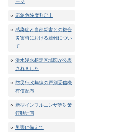
ージ
応急危険度判定士
感染症と自然災害との複合
災害時における避難につい
て
洪水浸水想定区域図が公表
されました
防災行政無線の戸別受信機
有償配布
新型インフルエンザ等対策
行動計画
災害に備えて