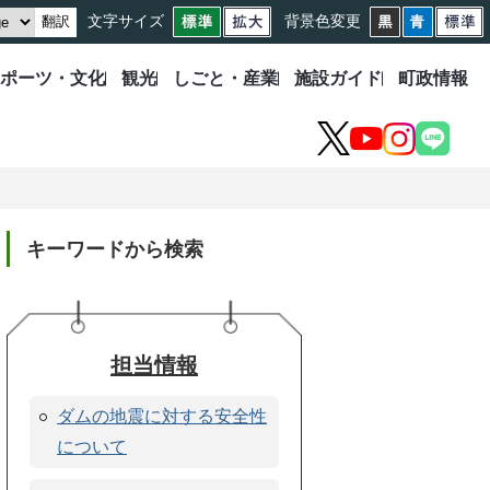
文字サイズ
背景色変更
翻訳
ポーツ・文化
観光
しごと・産業
施設ガイド
町政情報
X
YouTube
Instagram
LINE
キーワードから検索
担当情報
ダムの地震に対する安全性
について