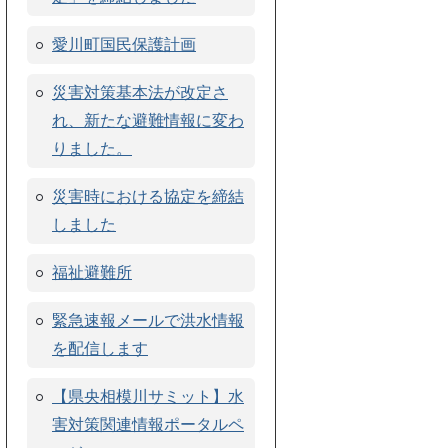
愛川町国民保護計画
災害対策基本法が改定さ
れ、新たな避難情報に変わ
りました。
災害時における協定を締結
しました
福祉避難所
緊急速報メールで洪水情報
を配信します
【県央相模川サミット】水
害対策関連情報ポータルペ