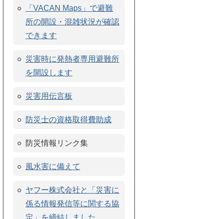
「VACAN Maps」で避難
所の開設・混雑状況が確認
できます
災害時に発熱者専用避難所
を開設します
災害用伝言板
防災士の資格取得費助成
防災情報リンク集
風水害に備えて
ヤフー株式会社と「災害に
係る情報発信等に関する協
定」を締結しました