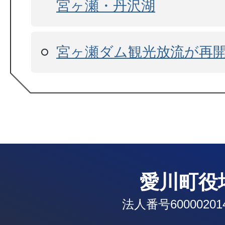
宮ヶ瀬・丹沢湖
宮ヶ瀬ダム観光放流が再
愛川町役
法人番号600002014