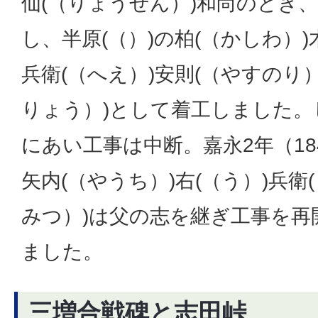
仙(（りょうせん）)和尚のとき、
し、半原(（）)の柏(（かしわ）)木
兵衛(（へえ）)安則(（やすのり
りょう）)として着工しました。
にあい工事は中断。嘉永2年（18
矢内(（やうち）)右(（う）)兵衛
みつ）)は父の志を継ぎ工事を再
ました。
三増合戦碑と志田峠