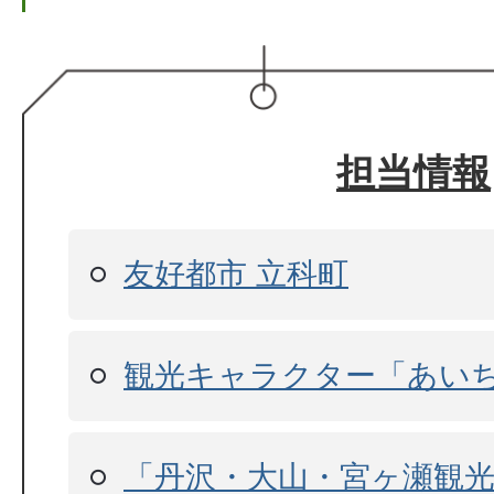
担当情報
友好都市 立科町
観光キャラクター「あい
「丹沢・大山・宮ヶ瀬観