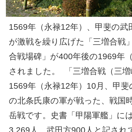
1569年（永禄12年）、甲斐の
が激戦を繰り広げた「三増合戦
合戦場碑」が400年後の1969年
されました。 「三増合戦（三増
1569年（永禄12年）10月、甲
の北条氏康の軍が戦った、戦国
岳戦です。史書「甲陽軍艦」に
3,269人、武田方900人と記さ