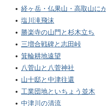
経ヶ岳・仏果山・高取山に
塩川滝飛沫
勝楽寺の山門と杉木立ち
三増合戦碑と志田峠
箕輪耕地遠望
八菅山と八菅神社
山十邸と中津往還
工業団地といちょう並木
中津川の清流