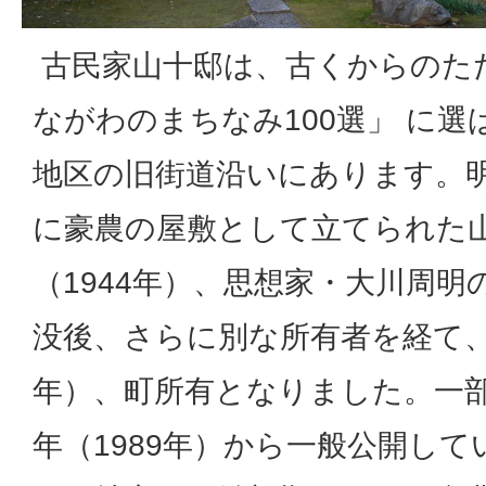
古民家山十邸は、古くからのた
ながわのまちなみ100選」 に
地区の旧街道沿いにあります。明治
に豪農の屋敷として立てられた山
（1944年）、思想家・大川周
没後、さらに別な所有者を経て、昭
年）、町所有となりました。一
年（1989年）から一般公開して