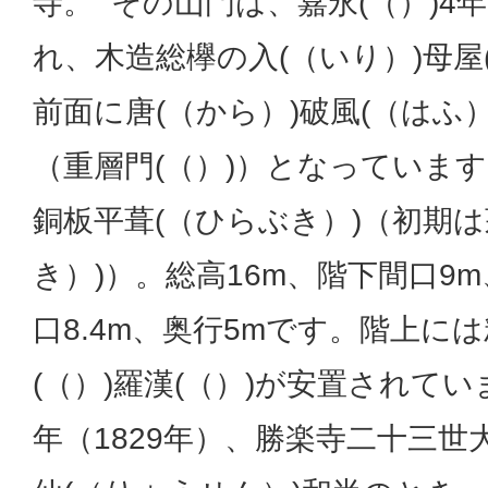
寺。 その山門は、嘉永(（）)4年
れ、木造総欅の入(（いり）)母屋
前面に唐(（から）)破風(（はふ）
（重層門(（）)）となっていま
銅板平葺(（ひらぶき）)（初期は
き）)）。総高16m、階下間口9m
口8.4m、奥行5mです。階上には
(（）)羅漢(（）)が安置されていま
年（1829年）、勝楽寺二十三世