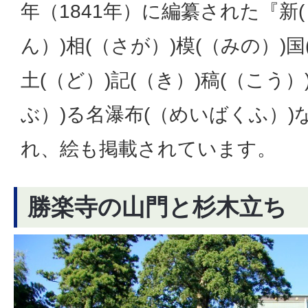
年（1841年）に編纂された『新(
ん）)相(（さが）)模(（みの）)国
土(（ど）)記(（き）)稿(（こう
ぶ）)る名瀑布(（めいばくふ）
れ、絵も掲載されています。
勝楽寺の山門と杉木立ち