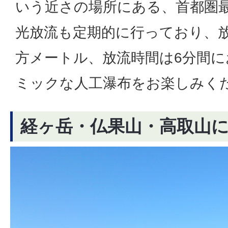
いう近さの場所にある、首都圏
光放流も定期的に行っており、放
方メートル、放流時間は6分間
ミックな人工瀑布をお楽しみく
経ヶ岳・仏果山・高取山