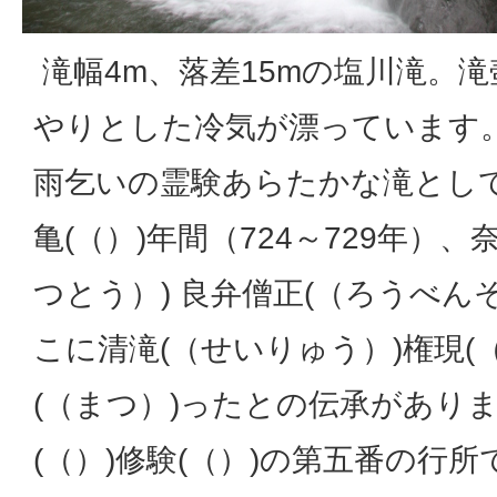
滝幅4m、落差15mの塩川滝。
やりとした冷気が漂っています
雨乞いの霊験あらたかな滝とし
亀(（）)年間（724～729年）
つとう）) 良弁僧正(（ろうべん
こに清滝(（せいりゅう）)権現(
(（まつ）)ったとの伝承があり
(（）)修験(（）)の第五番の行所