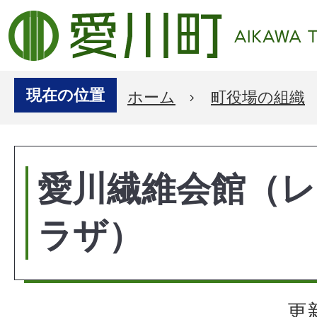
現在の位置
ホーム
町役場の組織
愛川繊維会館（
ラザ）
更