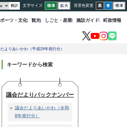
文字サイズ
背景色変更
翻訳
ポーツ・文化
観光
しごと・産業
施設ガイド
町政情報
X
YouTube
Instagram
LINE
だよりあいかわ（平成29年発行分）
キーワードから検索
議会だよりバックナンバー
議会だよりあいかわ（令和
8年発行分）