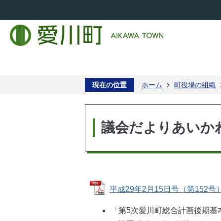
現在の位置
ホーム
町役場の組織
議会だよりあいか
平成29年2月15日号（第152号） 
「第5次愛川町総合計画後期基