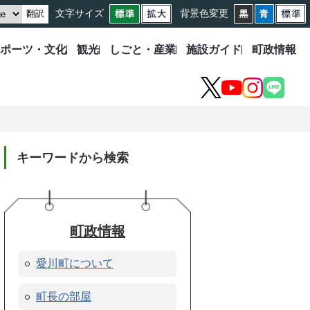
文字サイズ
背景色変更
翻訳
ポーツ・文化
観光
しごと・産業
施設ガイド
町政情報
X
YouTube
Instagram
LINE
キーワードから検索
町政情報
愛川町について
町長の部屋