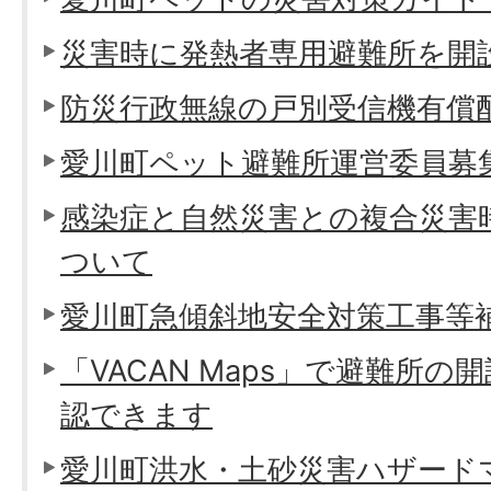
災害時に発熱者専用避難所を開
防災行政無線の戸別受信機有償
愛川町ペット避難所運営委員募
感染症と自然災害との複合災害
ついて
愛川町急傾斜地安全対策工事等
「VACAN Maps」で避難所
認できます
愛川町洪水・土砂災害ハザード