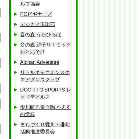
ルフ協会
PCビギナーズ
デジカメ倶楽部
音の森 うたひろば
音の森 親子リトミック
おとあそび
Aichan Adventure
リトルキャニオンスク
エアダンスクラブ
DOOR TO SPORTS レ
ッドデビルス
愛川町児童合唱 かえる
の学校
まちづくり愛川・俳句
活動推進委員会