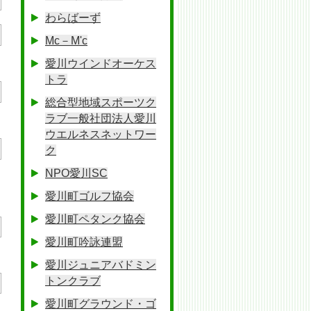
わらばーず
Mc－M'c
愛川ウインドオーケス
トラ
総合型地域スポーツク
ラブ一般社団法人愛川
ウエルネスネットワー
ク
NPO愛川SC
愛川町ゴルフ協会
愛川町ペタンク協会
愛川町吟詠連盟
愛川ジュニアバドミン
トンクラブ
愛川町グラウンド・ゴ