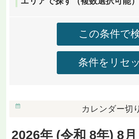
エリアで探す（複数選択可能
カレンダー切
2026
年 (
令和
8
年)
8
月