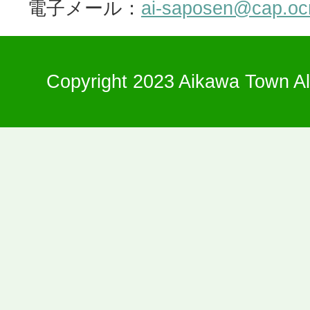
電子メール：
ai-saposen@cap.ocn
Copyright 2023 Aikawa Town Al