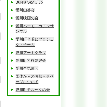
Bukka Sky Club
愛川山岳会
愛川映画の会
愛川ハーモニカアンサ
ンブル
愛川町合唱祭プロジェ
クトチーム
愛川アートクラブ
愛川町将棋愛好会
愛川合気道会
団体からのお知らせペ
ージについて
愛川町モルックの会