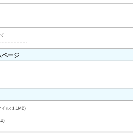
て
ムページ
ル: 1.1MB)
B)