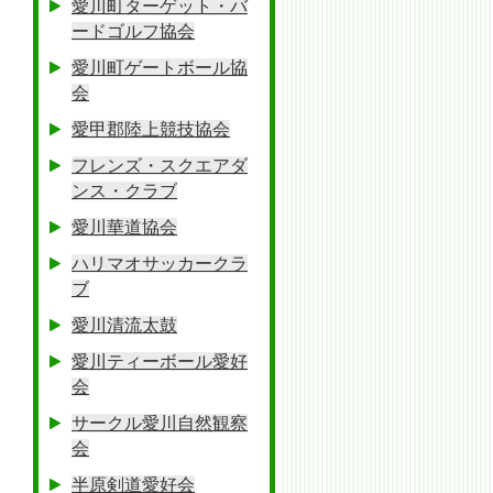
愛川町ターゲット・バ
ードゴルフ協会
愛川町ゲートボール協
会
愛甲郡陸上競技協会
フレンズ・スクエアダ
ンス・クラブ
愛川華道協会
ハリマオサッカークラ
ブ
愛川清流太鼓
愛川ティーボール愛好
会
サークル愛川自然観察
会
半原剣道愛好会