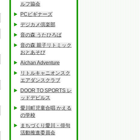
ルフ協会
PCビギナーズ
デジカメ倶楽部
音の森 うたひろば
音の森 親子リトミック
おとあそび
Aichan Adventure
リトルキャニオンスク
エアダンスクラブ
DOOR TO SPORTS レ
ッドデビルス
愛川町児童合唱 かえる
の学校
まちづくり愛川・俳句
活動推進委員会