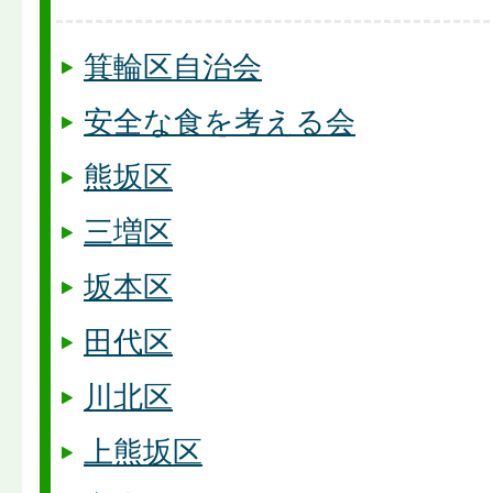
箕輪区自治会
安全な食を考える会
熊坂区
三増区
坂本区
田代区
川北区
上熊坂区