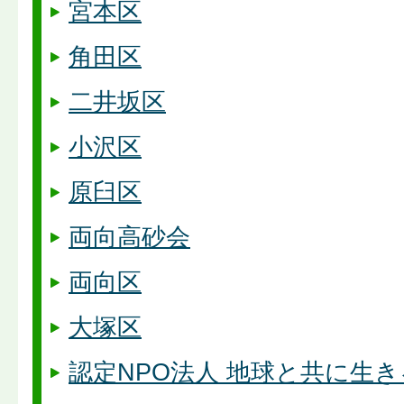
宮本区
角田区
二井坂区
小沢区
原臼区
両向高砂会
両向区
大塚区
認定NPO法人 地球と共に生