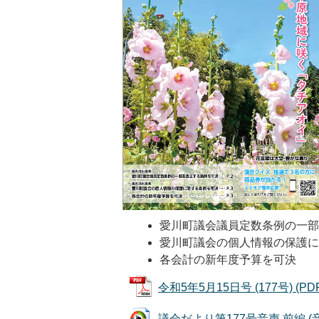
愛川町議会議員定数条例の一
愛川町議会の個人情報の保護
各会計の新年度予算を可決
令和5年5月15日号 (177号) (PD
議会だより第177号音声 前編 (音声