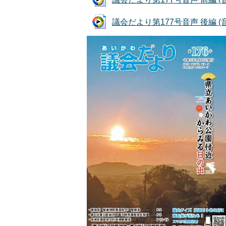
議会だより第177号音声 後編 (音声