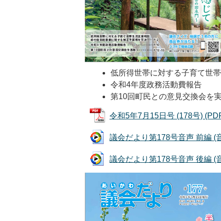
低所得世帯に対する子育て世
令和4年度政務活動費報告
第10回町民との意見交換会を
令和5年7月15日号 (178号) (PD
議会だより第178号音声 前編 (音声
議会だより第178号音声 後編 (音声