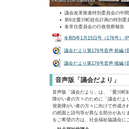
議会改革推進特別委員会の中
第6次愛川町総合計画の特別委
各常任委員会の行政視察報告
令和5年1月15日号（176号） (PD
議会だより第176号音声 前編 (音声
議会だより第176号音声 後編 (音声
音声版「議会だより」
音声版「議会だより」は、「愛川町
障がい者の方々のために「議会だよ
視覚障がい者の方々に向けて作成さ
の紙面と語句等が異なる部分がありま
をご希望の方は、社会福祉協議会に