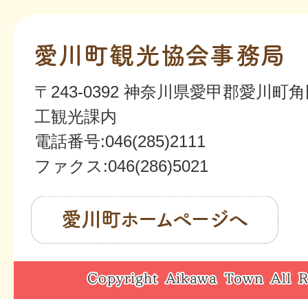
愛
川
〒243-0392 神奈川県愛甲郡愛川町角
町
工観光課内
観
電話番号:046(285)2111
光
ファクス:046(286)5021
協
愛
会
川
事
町
務
Copyright
ホ
局