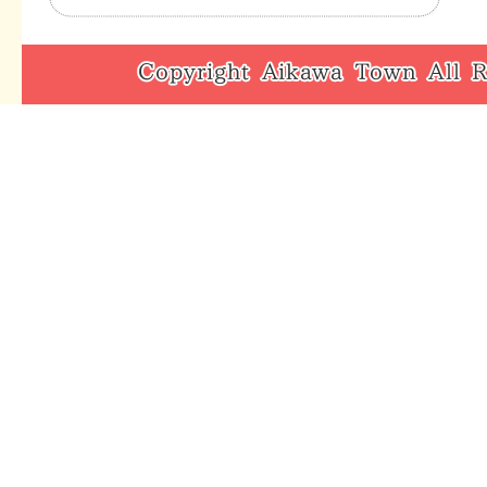
川
事
町
務
Copyright
ホ
局
Aikawa
ー
Town
ム
All
ペ
Rights
ー
Reserved.
ジ
へ