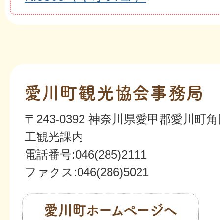
愛
川
〒243-0392 神奈川県愛甲郡愛川町角
町
工観光課内
観
電話番号:046(285)2111
光
ファクス:046(286)5021
協
愛
会