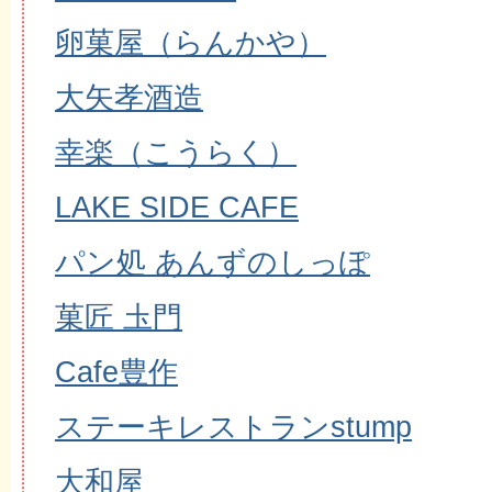
卵菓屋（らんかや）
大矢孝酒造
幸楽（こうらく）
LAKE SIDE CAFE
パン処 あんずのしっぽ
菓匠 圡門
Cafe豊作
ステーキレストランstump
大和屋