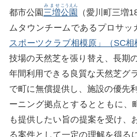
みませ
こうえん
都市公園
三増
公園
（愛川町三増1
ムタウンチームであるプロサッ
スポーツクラブ相模原」（SC相
技場の天然芝を張り替え、長期
年間利用できる良質な天然芝グ
で町に無償提供し、施設の優先
ーニング拠点とするとともに、
も提供したい旨の提案を受け、
る案件として一定の理解を得る