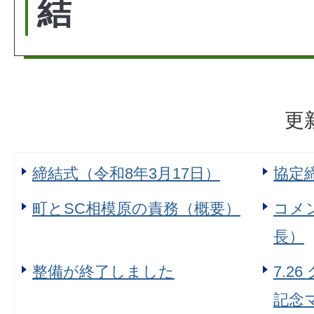
結
更
締結式（令和8年3月17日）
協定
町とSC相模原の責務（概要）
コメ
長）
整備が終了しました
7.2
記念